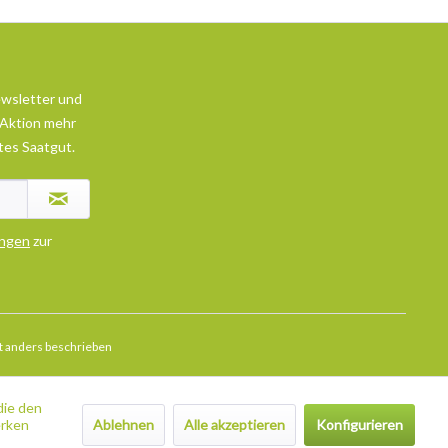
ewsletter und
 Aktion mehr
tes Saatgut.
ngen
zur
 anders beschrieben
die den
Ablehnen
Alle akzeptieren
Konfigurieren
erken