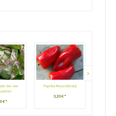
der der vier
Paprika Novosibirskij
Karott
szeiten
3,20 € *
3,
0 € *