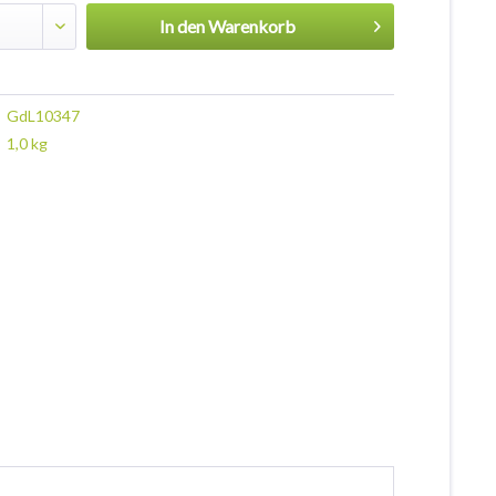
In den
Warenkorb
GdL10347
1,0 kg