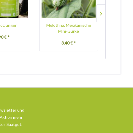
roDünger
Melothria, Mexikanische
Buschbohn
Mini-Gurke
E
90 € *
3,40 € *
3,
ewsletter und
 Aktion mehr
tes Saatgut.