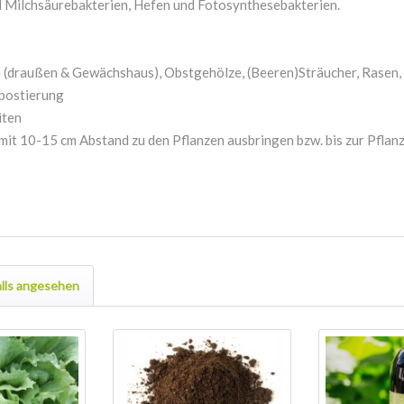
 Milchsäurebakterien, Hefen und Fotosynthesebakterien.
en (draußen & Gewächshaus), Obstgehölze, (Beeren)Sträucher, Rasen,
mpostierung
iten
it 10-15 cm Abstand zu den Pflanzen ausbringen bzw. bis zur Pflan
lls angesehen