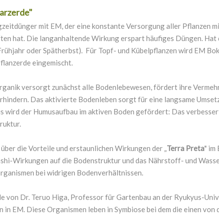
arzerde"
zeitdünger mit EM, der eine konstante Versorgung aller Pflanzen mi
ten hat. Die langanhaltende Wirkung erspart häufiges Düngen. Hat
 Frühjahr oder Spätherbst). Für Topf- und Kübelpflanzen wird EM Bo
Pflanzerde eingemischt.
ganik versorgt zunächst alle Bodenlebewesen, fördert ihre Vermehr
erhindern. Das aktivierte Bodenleben sorgt für eine langsame Umse
s wird der Humusaufbau im aktiven Boden gefördert: Das verbesser
ruktur.
über die Vorteile und erstaunlichen Wirkungen der „
Terra Preta
" im
ashi-Wirkungen auf die Bodenstruktur und das Nährstoff- und Wasse
rganismen bei widrigen Bodenverhältnissen.
e von Dr. Teruo Higa, Professor für Gartenbau an der Ryukyus-Unive
 in EM. Diese Organismen leben in Symbiose bei dem die einen von