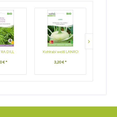
ETRA DILL
Kohlrabi weiß LANRO
Paprika 
0 € *
3,20 € *
3,