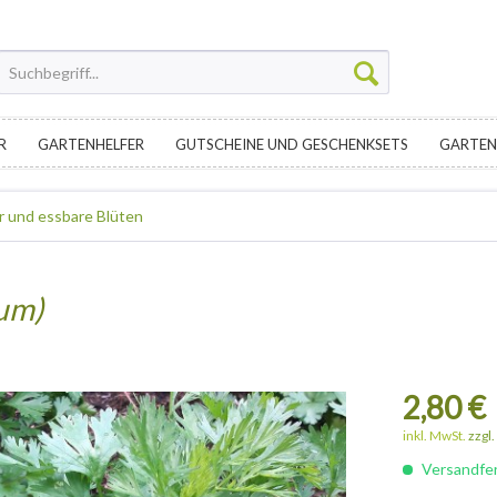
R
GARTENHELFER
GUTSCHEINE UND GESCHENKSETS
GARTEN
r und essbare Blüten
um)
2,80 €
inkl. MwSt.
zzgl
Versandfert