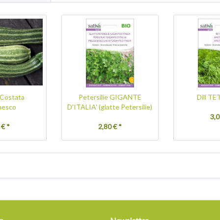
 Costata
Petersilie GIGANTE
Dill T
nesco
D'ITALIA' (glatte Petersilie)
3,0
 € *
2,80 € *