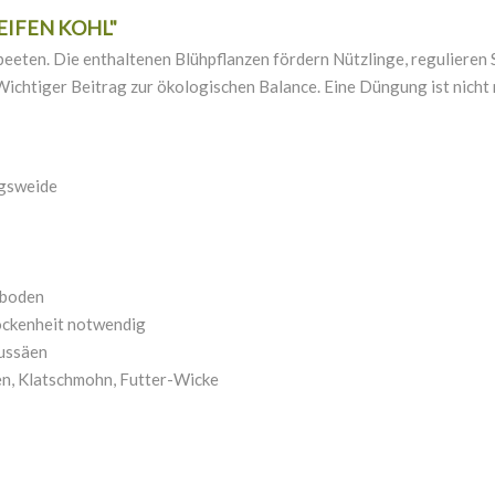
REIFEN KOHL"
eten. Die enthaltenen Blühpflanzen fördern Nützlinge, regulieren S
Wichtiger Beitrag zur ökologischen Balance. Eine Düngung ist nicht 
ngsweide
nboden
rockenheit notwendig
aussäen
n, Klatschmohn, Futter-Wicke