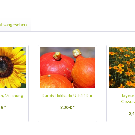
lls angesehen
n, Mischung
Kürbis Hokkaido Uchiki Kuri
Tagetes
Gewürz
 € *
3,20 € *
3,4