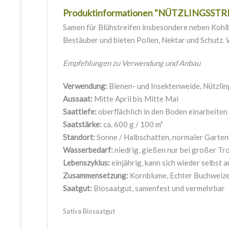
Produktinformationen "NÜTZLINGSST
Samen für Blühstreifen insbesondere neben Kohlbe
Bestäuber und bieten Pollen, Nektar und Schutz. 
Empfehlungen zu Verwendung und Anbau
Verwendung:
Bienen- und Insektenweide, Nützli
Aussaat:
Mitte April bis Mitte Mai
Saattiefe:
oberflächlich in den Boden einarbeiten
Saatstärke:
ca. 600 g / 100 m²
Standort:
Sonne / Halbschatten, normaler Garte
Wasserbedarf:
niedrig, gießen nur bei großer T
Lebenszyklus:
einjährig, kann sich wieder selbst 
Zusammensetzung:
Kornblume, Echter Buchweize
Saatgut:
Biosaatgut, samenfest und vermehrbar
Sativa Biosaatgut