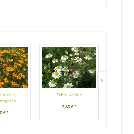
 Aurelia,
Echte Kamille
Wilde 
tagetes
2,60 € *
3,
0 € *