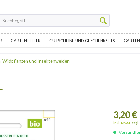
R
GARTENHELFER
GUTSCHEINE UND GESCHENKSETS
GARTEN
, Wildpflanzen und Insektenweiden
L
3,20 €
inkl. MwSt.
zzgl
Versandfert