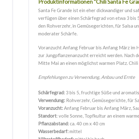
Produktinformationen "Chili Santa Fe Gr
Santa Fe Grande ist ein eher dickwandiger und saf
verfügen über einen Schärfegrad von etwa 3 bis 
den Rohverzehr, in Gemüsegerichten, für Salsa und
moderater Schärfe.
Voranzucht Anfang Februar bis Anfang März im H
zur Jungpflanzenanzucht erreicht werden.
Nach de
Mitte Mai an einen möglichst warmen Platz. Chili
Empfehlungen zu Verwendung, Anbau und Ernte
Schärfegrad:
3 bis 5,
fruchtige Süße und aromati
Verwendung:
Rohverzehr, Gemüsegerichte, für Sal
Voranzucht:
Anfang Februar bis Anfang März, Saat
Standort
: volle Sonne, Topfkultur an einem warm
Pflanzabstand:
ca. 40 cm x 40 cm
Wasserbedarf:
mittel