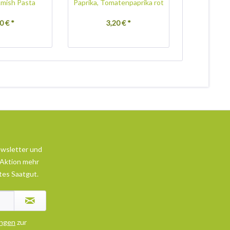
mish Pasta
Paprika, Tomatenpaprika rot
Aubergine
0 € *
3,20 € *
3,
ewsletter und
 Aktion mehr
tes Saatgut.
ngen
zur