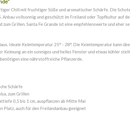
ande"
tiger Chili mit fruchtiger Süße und aromatischer Schärfe.
Die Schote
5.
Anbau vollsonnig und geschützt im Freiland oder Topfkultur auf d
 zum Grillen. Santa Fe Grande ist eine empfehlenswerte und eher sel
aus. Ideale Keimtemperatur 25° - 28°.
Die Keimtemperatur kann über
r Keimung an ein sonniges und helles Fenster und etwas kühler stell
 benötigen eine nährstoffreiche Pflanzerde.
sche Schärfe
sa, zum Grillen
tiefe 0,5 bis 1 cm, auspflanzen ab Mitte Mai
en Platz, auch für den Freilandanbau geeignet